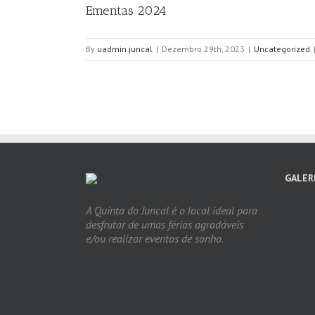
Ementas 2024
By
uadmin juncal
|
Dezembro 29th, 2023
|
Uncategorized
GALER
A Quinta do Juncal é o local ideal para
desfrutar de umas férias agradáveis
e/ou realizar eventos de sonho.