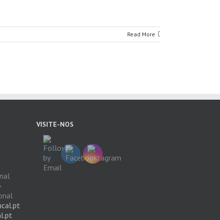
Read More
VISITE-NOS
nal
4
onal
cal.pt
l.pt