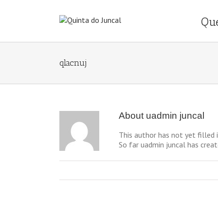
Qu
qlacnuj
About
uadmin juncal
This author has not yet filled i
So far uadmin juncal has creat