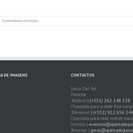
em
|
Comentários fechados
Ementas
2024
IA DE IMAGENS
CONTACTOS
Serra D'el Rei
Peniche
Telefone
| (+351) 262 148 228
Chamada para a rede fixa nacio
Telemóvel
| (+351) 912 656 24
Chamada para rede móvel naci
Eventos
|
eventos@quintadojun
Reservas
|
geral@quintadojunca