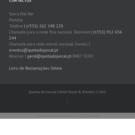
CONTACTOS
Serra D'el Rei
Peniche
Telefone
| (+351) 262 148 228
Chamada para a rede fixa nacional
Telemóvel
| (+351) 912 656
244
Chamada para rede móvel nacional
Eventos
|
eventos@quintadojuncal.pt
Reservas
|
geral@quintadojuncal.pt
RNET 9289
Livro de Reclamações Online
Quinta do Juncal | Hotel Rural & Eventos | 2015
Contact Form
Powered By :
XYZScripts.com